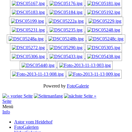
Powered by
FotoGalerie
Seite
Menü
Info
Astor vom Heidehof
FotoGalerien